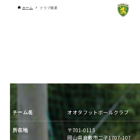
ホーム
クラブ概要
チーム名
オオタフットボールクラブ
所在地
〒701-0115
岡山県倉敷市二子1707-107