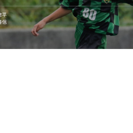
 修平
 善信